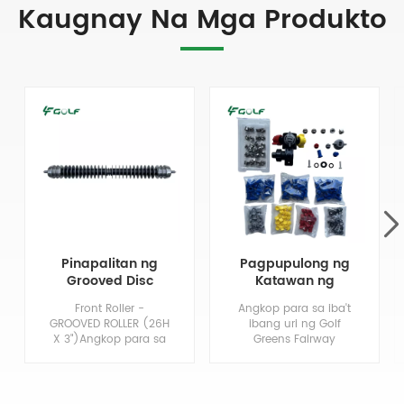
Kaugnay Na Mga Produkto
Pinapalitan ng
Pagpupulong ng
Grooved Disc
Katawan ng
Front Roller Kit 26
Turret
Front Roller -
Angkop para sa iba't
Inch ang AMT2968
GROOVED ROLLER (26H
ibang uri ng Golf
BM25318
X 3")Angkop para sa
Greens Fairway
iba't ibang uri ng Golf
Tournament Reel
Greens Fairway
Mowers Bedknife,
Tournament Reel
Lawn Mower Bottom
Mowers.
Blade.