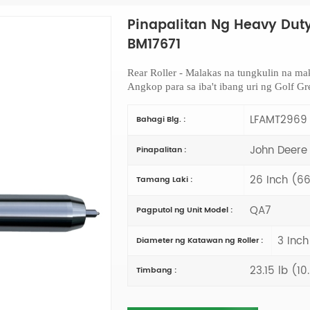
Pinapalitan Ng Heavy Dut
BM17671
Rear Roller -
Malakas na tungkulin na mak
Angkop para sa iba't ibang uri ng Golf 
LFAMT2969
Bahagi Blg. :
John Deere
Pinapalitan :
26 Inch (
Tamang Laki :
QA7
Pagputol ng Unit Model :
3 Inc
Diameter ng Katawan ng Roller :
23.15 lb (1
Timbang :