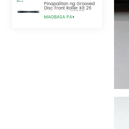
Pinapalitan ng Grooved
Disc Front Roller Kit 26
Inch ang AMT2968
BM25318
MAGBASA PA