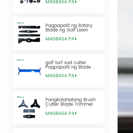
Thatching Blade
MAGBASA PA
Replacement
Pagpapalit ng Rotary
Blade ng Golf Lawn
Mower
MAGBASA PA
golf turf sod cutter
Pagpapalit ng Blade
MAGBASA PA
Pangkalahatang Brush
Cutter Blade Trimmer
Pagpapalit ng Weed
Eater Blades
MAGBASA PA