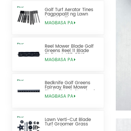
Golf Turf Aerator Tines
Pagpapalit ng Lawn
Aerating Tines
MAGBASA PA
Reel Mower Blade Golf
Greens Reel 11 Blade
21x5 Inch 137-8512
MAGBASA PA
Bedknife Golf Greens
Fairway Reel Mower
Blade 21 Inch Standard
na Pinapalitan ang 93-
MAGBASA PA
4262
Lawn Verti-Cut Blade
Turf Groomer Grass
Dethatcher De-