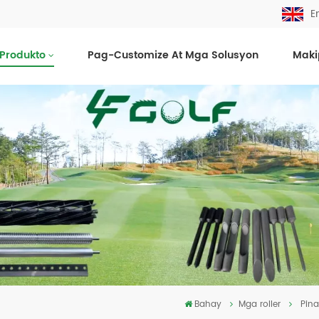
E
Produkto
Pag-Customize At Mga Solusyon
Maki
Bahay
Mga roller
Pina