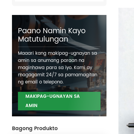
Paano Namin Kayo
Matutulungan
Maaari kang makipag-ugnayan sa
amin sa anumang paraan na
maginhawa para sa iyo. Kami ay
magagamit 24/7 sa pamamagitan
ng email o telepono.
MAKIPAG-UGNAYAN SA
AMIN
Bagong Produkto