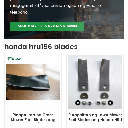
magagamit 24/7 sa pamamagitan ng email o
telepono.
MAKIPAG-UGNAYAN SA AMIN
honda hru196 blades
Pinapalitan ng Grass
Pinapalitan ng Lawn Mower
Mower Flail Blades ang
Flail Blades ang Honda HRU
Honda HRU 195/196 19Inch
216 21Inch 06720-VJ9-A00