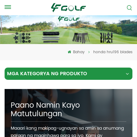
Bahay
honda hru196 blades
MGA KATEGORYA NG PRODUKTO
Paano Namin Kayo
Matutulungan
Maaari kang makipag-ugnayan sa amin sa anumang
paraan na maginhawa para sa iyo. Kami ay