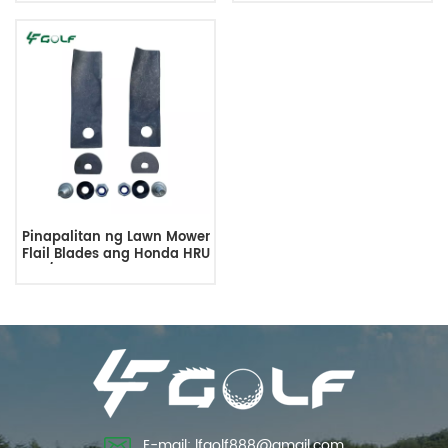
06720-VA3-K80
Pinapalitan ng Lawn Mower
Flail Blades ang Honda HRU
195/196 19Inch 06720-VA3-
K80
E-mail: lfgolf888@gmail.com